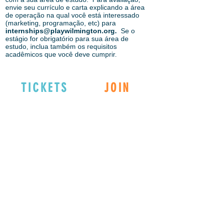
envie seu currículo e carta explicando a área
de operação na qual você está interessado
(marketing, programação, etc) para
internships@playwilmington.org
.
Se o
estágio for obrigatório para sua área de
estudo, inclua também os requisitos
acadêmicos que você deve cumprir.
TICKETS
JOIN
EXPLORE
DONATE
Connect with us
on Social Media!