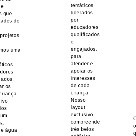
temáticos
 e
liderados
as que
por
dades de
educadores
qualificados
projetos
e
engajados,
emos uma
para
atender e
ticos
apoiar os
adores
interesses
jados,
de cada
ar os
criança.
criança.
Nosso
sivo
layout
los
exclusivo
, um
O
compreende
ma
o
três belos
 de água
q