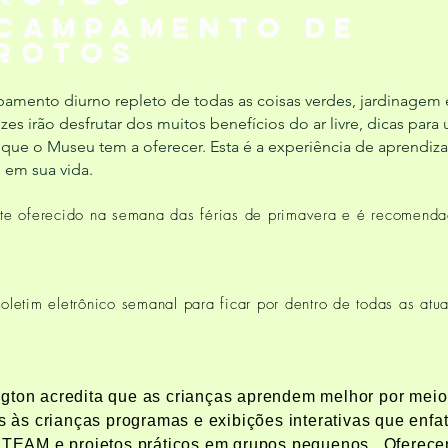
campamento de
rotos
ento diurno repleto de todas as coisas verdes, jardinagem e c
s irão desfrutar dos muitos benefícios do ar livre, dicas para
e o Museu tem a oferecer. Esta é a experiência de aprendiza
e em sua vida.
e oferecido na semana das férias de primavera e é recomenda
boletim eletrônico semanal para ficar por dentro de todas as a
gton acredita que as crianças aprendem melhor por meio
os às crianças programas e exibições interativas que enfa
o STEAM e projetos práticos em grupos pequenos. Oferec