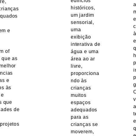
edifícios
re,
a
históricos,
crianças
m
um jardim
equados
e
sensorial,
c
uma
em e
à
exibição
e
interativa de
q
m of
água e uma
h
a que as
área ao ar
p
 melhor
livre,
i
ências
proporciona
p
as e
ndo às
os às
crianças
 e
muitos
v
as que
espaços
dades de
adequados
t
para as
projetos
crianças se
q
moverem,
e