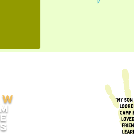
oW
am
e
s