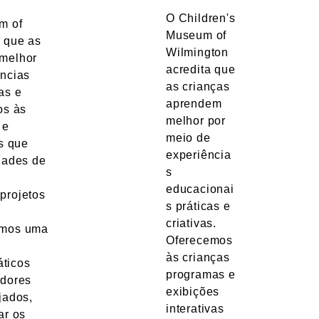
O Children's
m of
Museum of
a que as
Wilmington
 melhor
acredita que
ências
as crianças
as e
aprendem
os às
melhor por
 e
meio de
as que
experiência
dades de
s
educacionai
projetos
s práticas e
criativas.
emos uma
Oferecemos
às crianças
ticos
programas e
adores
exibições
jados,
interativas
ar os