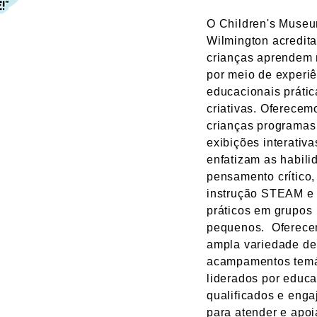
O Children's Museu
Wilmington acredit
crianças aprendem
por meio de experi
educacionais prátic
criativas. Oferecem
crianças programas
exibições interativ
enfatizam as habili
pensamento crítico,
instrução STEAM e 
práticos em grupos
pequenos. Oferec
ampla variedade de
acampamentos temá
liderados por educ
qualificados e enga
para atender e apoi