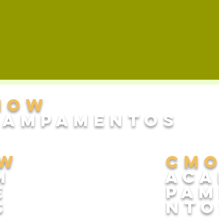
MoW
campamentos
W
CM
m
Ac
e
pam
s
nto