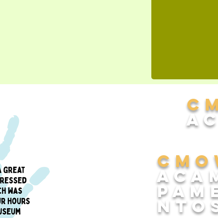
C
A
CMo
Aca
pam
nto