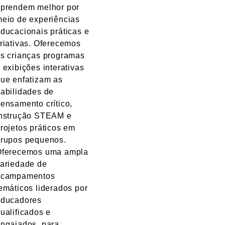
prendem melhor por
eio de experiências
ducacionais práticas e
riativas. Oferecemos
s crianças programas
 exibições interativas
ue enfatizam as
abilidades de
ensamento crítico,
nstrução STEAM e
rojetos práticos em
grupos pequenos.
Oferecemos uma ampla
ariedade de
acampamentos
emáticos liderados por
educadores
ualificados e
ngajados, para