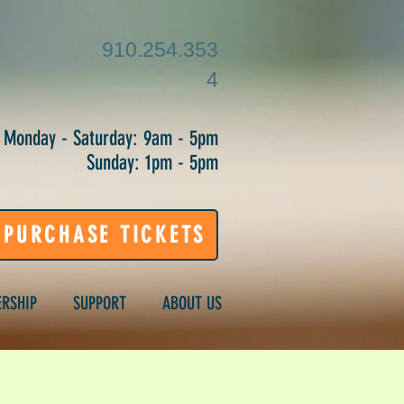
910.254.353
4
Monday - Saturday: 9am - 5pm
Sunday: 1pm - 5pm
PURCHASE TICKETS
RSHIP
SUPPORT
ABOUT US