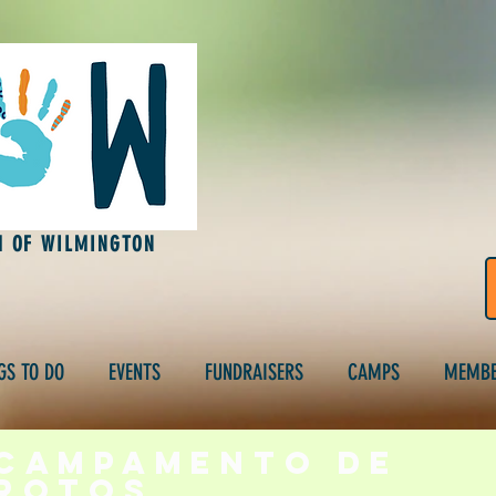
M OF WILMINGTON
GS TO DO
EVENTS
FUNDRAISERS
CAMPS
MEMBE
campamento de
rotos