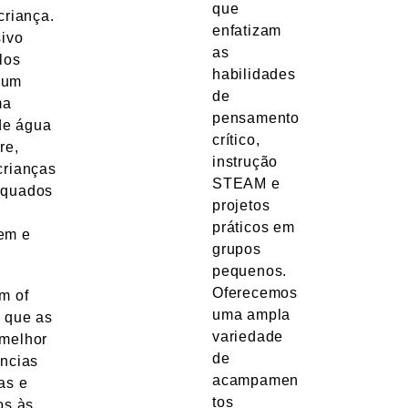
que
criança.
enfatizam
sivo
as
los
habilidades
, um
de
ma
pensamento
 de água
crítico,
re,
instrução
crianças
STEAM e
equados
projetos
práticos em
em e
grupos
pequenos.
Oferecemos
m of
uma ampla
a que as
variedade
 melhor
de
ências
acampamen
as e
tos
os às