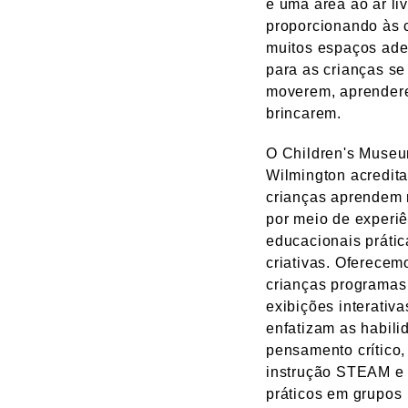
e uma área ao ar liv
proporcionando às 
muitos espaços ad
para as crianças se
moverem, aprender
brincarem.
O Children's Museu
Wilmington acredit
crianças aprendem
por meio de experi
educacionais prátic
criativas. Oferecem
crianças programas
exibições interativ
enfatizam as habili
pensamento crítico,
instrução STEAM e 
práticos em grupos