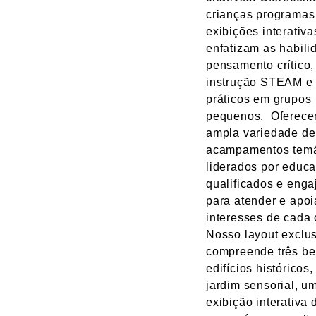
crianças programas
exibições interativ
enfatizam as habili
pensamento crítico,
instrução STEAM e 
práticos em grupos
pequenos. Oferec
ampla variedade de
acampamentos temá
liderados por educ
qualificados e enga
para atender e apoi
interesses de cada 
Nosso layout exclu
compreende três be
edifícios históricos
jardim sensorial, u
exibição interativa